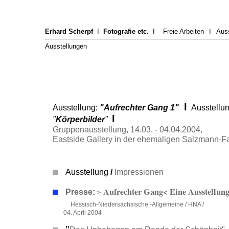
Erhard Scherpf
I
Fotografie etc.
I
Freie Arbeiten
I
Aus
Ausstellungen
I
Ausstellung:
"Aufrechter Gang 1"
Ausstellun
I
"
Körperbilder
"
Gruppenausstellung, 14.03. - 04.04.2004,
Eastside Gallery in der ehemaligen Salzmann-Fa
Ausstellung
/
Impressionen
Aufrechter Gang< Eine Ausstellun
Presse:
>
Hessisch-Niedersächsische -Allgemeine / HNA /
04. April 2004