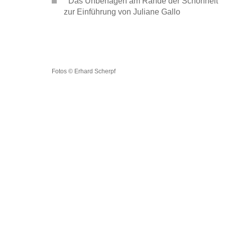
"
Das Unbehagen am Rande der Schönheit"
zur Einführung
von Juliane Gallo
Fotos © Erhard Scherpf