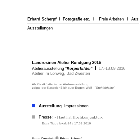
Erhard Scherpf
I
Fotografie etc.
I
Freie Arbeiten
I
Aus
Ausstellungen
Landrosinen Atelier-Rundgang 2016
I
Atelierausstellung
"
Körperbilder
"
17.-18.09.2016
Atelier im Lohweg, Bad Zwesten
Als Gastküstler in der Atelierausstellung
zeigte der Kasseler Bildhauer Eugen Wolf "
Stuhlobjekte
"
Ausstellung
Impressionen
Haut hat Hochkonjunktur<
Presse:
>
Extra Tipp / lokalo24 / 17.09 2016
©
Fotos
Copyright
Erhard Scherpf