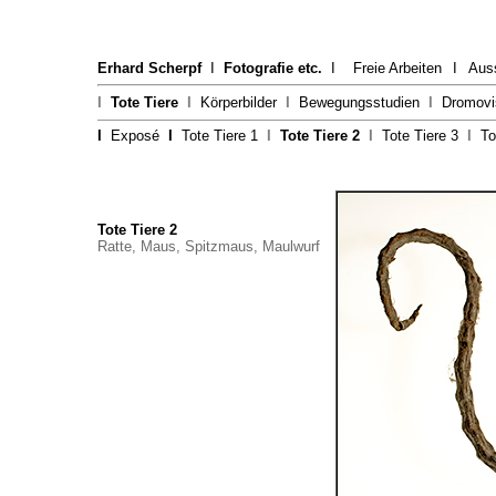
Erhard Scherpf
I
Fotografie etc.
I
Freie Arbeiten
I
Aus
I
Tote Tiere
I
Körperbilder
I
Bewegungsstudien
I
Dromovi
I
Exposé
I
Tote Tiere 1
I
Tote Tiere 2
I
Tote Tiere 3
I
To
Tote Tiere 2
Ratte, Maus, Spitzmaus, Maulwurf