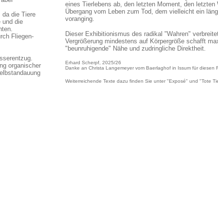
eines Tierlebens ab, den letzten Moment, den letzten
Übergang vom Leben zum Tod, dem vielleicht ein läng
 da die Tiere
voranging.
 und die
nten.
Dieser Exhibitionismus des radikal "Wahren" verbreit
rch Fliegen-
Vergrößerung mindestens auf Körpergröße schafft maxi
"beunruhigende" Nähe und zudringliche Direktheit.
asserentzug.
Erhard Scherpf, 2025/26
ng organischer
Danke an Christa Langemeyer vom Baerlaghof in Issum für diesen 
Selbstandauung
Weiterreichende Texte dazu finden Sie unter "Exposé" und "Tote T