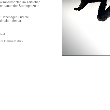
 Wimpernschlag im zeitlichen
er dauernder Sterbeprozess
et Unbehagen und die
male Intimität,
Fund.
iere 4" oben im Menu