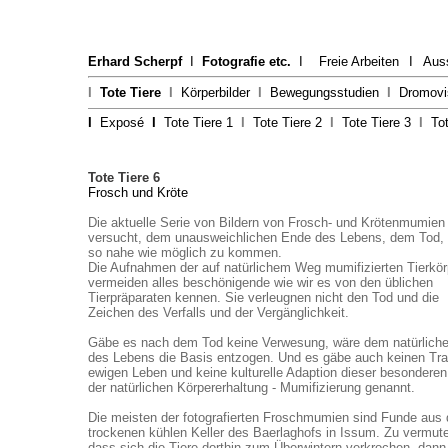
Erhard Scherpf
I
Fotografie etc.
I
Freie Arbeiten
I
Aus
I
Tote Tiere
I
Körperbilder
I
Bewegungsstudien
I
Dromovi
I
Exposé
I
Tote Tiere 1
I
Tote Tiere 2
I
Tote Tiere 3
I
To
Tote Tiere 6
Frosch und Kröte
Die aktuelle Serie von Bildern von Frosch- und Krötenmumien
versucht,
dem unausweichlichen Ende des Lebens, dem Tod,
so nahe wie möglich zu kommen.
Die Aufnahmen der auf natürlichem Weg mumifizierten Tierkör
vermeiden alles beschönigende wie wir es von den üblichen
Tierpräparaten kennen. Sie verleugnen nicht den Tod und die
Zeichen des Verfalls und der Vergänglichkeit.
Gäbe es nach dem Tod keine Verwesung, wäre dem natürliche
des Lebens die Basis entzogen. Und es gäbe auch keinen T
ewigen Leben und keine kulturelle Adaption dieser besondere
der natürlichen Körpererhaltung - Mumifizierung genannt.
Die meisten der fotografierten Froschmumien sind Funde aus
trockenen kühlen Keller des Baerlaghofs in Issum. Zu vermute
dass sich die Tiere dorthin zum Überwintern verkrochen, dann