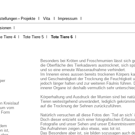
stellungen
Projekte
I
Vita
I
Impressum
I
+
sionen
I
te Tiere 4
I
Tote Tiere 5
I
Tote Tiere 6
I
Besonders bei Kröten und Froschmumien lässt sich gu
die Oberfläche des Tierkadavers austrocknet, sich spät
und so eine erneute Wasseraufnahme verhindert.
Im Inneren eines aussen bereits trockenen Körpers kan
und Geschwindigkeit der Trocknung die Feuchtigkeit 
per
jedoch länger halten und zur weiteren Fäulnis führen. 
innerer Organe ist deshalb vermutlich sehr unterschied
Körperhaltung und Ausdruck der Mumien sind bei nat
Tieren weitestgehend unverändert, lediglich gekrümmt
n Kreislauf
auf die Trocknung der Sehnen zurückzuführen.
raum vom
n Form
Natürlich versuchen all diese Fotos den `Tod an sich` 
Doch dieser entzieht sich einer fotografischen Erfass
Fotografie und unser Sehen und unser Erkenntnisver
 dem
Die Aufnahmen zeigen also etwas, was tot ist.
n ist,
Das Besondere aber ist, sie bilden sozusagen auch de
 aber