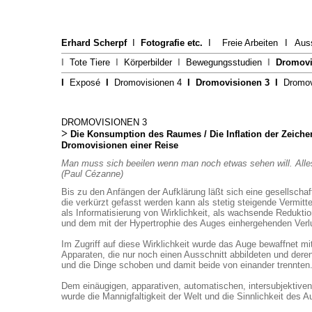
Erhard Scherpf
I
Fotografie etc.
I
Freie Arbeiten
I
Aus
I
Tote Tiere
I
Körperbilder
I
Bewegungsstudien
I
Dromovi
I
Exposé
I
Dromovisionen 4
I
Dromovisionen 3
I
Dromov
DROMOVISIONEN 3
>
Die Konsumption des Raumes / Die Inflation der Zeiche
Dromovisionen einer Reise
Man muss sich beeilen wenn man noch etwas sehen will. Alle
(Paul Cézanne)
Bis zu den Anfängen der Aufklärung läßt sich eine gesellschaf
die verkürzt gefasst werden kann als stetig steigende Vermittel
als Informatisierung von Wirklichkeit, als wachsende Reduktio
und dem mit der Hypertrophie des Auges einhergehenden Verlus
Im Zugriff auf diese Wirklichkeit wurde das Auge bewaffnet m
Apparaten, die nur noch einen Ausschnitt abbildeten und dere
und die Dinge schoben und damit beide von einander trennten
Dem einäugigen, apparativen, automatischen, intersubjektiven
wurde die Mannigfaltigkeit der Welt und die Sinnlichkeit des A