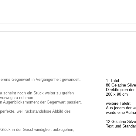
fierens Gegenwart in Vergangenheit gewandelt,
1. Tafel:
80 Gelatine Silv
Direktkopien der 
 scheint noch ein Stück weiter zu greifen
200 x 90 cm
n vorweg zu nehmen.
den Augenblicksmoment der Gegenwart passiert.
weitere Tafeln:
Aus jedem der w
perfekte, weil rückstandslose Abbild des
wurde eine Aufna
12 Gelatine Silve
Text und Standar
s Glück in der Geschwindigkeit aufzugehen,