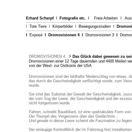
Erhard Scherpf
I
Fotografie etc.
I
Freie Arbeiten
I
Aus
I
Tote Tiere
I
Körperbilder
I
Bewegungsstudien
I
Dromovi
I
Exposé
I
Dromovisionen 4
I
Dromovisionen 3
I
Dromov
>
DROMOVISIONEN 4
Das Glück dabei gewesen zu sei
Dromovisionen einer 12 Tage dauernden und 4400 Meilen we
von der West- zur Ostküste der USA
Dromovisionen sind der bildhafte Niederschlag von etwas, das
das durch die Geschwindigkeit verflüchtigt wurde, zum Ver
wurde.
Sie sind das Substrat der Gewalt der Geschwindigkeit, sozus
der vom Sog der Leere, der Geschwindigkeit und der exzess
nicht fortgerissen wurde.
Fahren
, schreibt Baudrillard,
ist eine spektakuläre Form vo
Der Triumph des Vergessens über das Gedächtnis.
.
Und gerade in dieser Leere scheint die Faszination zu liegen
Der einäugige Kontrollblick der im Fahrzeug fest installier