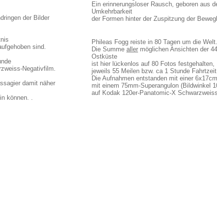
Ein erinnerungsloser Rausch, geboren aus 
Umkehrbarkeit
dringen der Bilder
der Formen hinter der Zuspitzung der Bewegl
tnis
Phileas Fogg reiste in 80 Tagen um die Welt
 aufgehoben sind.
Die Summe
aller
möglichen Ansichten der 44
Ostküste
unde
ist hier lückenlos auf 80 Fotos festgehalten,
zweiss-Negativfilm.
jeweils 55 Meilen bzw. ca 1 Stunde Fahrtzeit
Die Aufnahmen entstanden mit einer 6x17
assagier damit näher
mit einem 75mm-Superangulon (Bildwinkel 1
auf Kodak 120er-Panatomic-X Schwarzweiss-
ein können. .