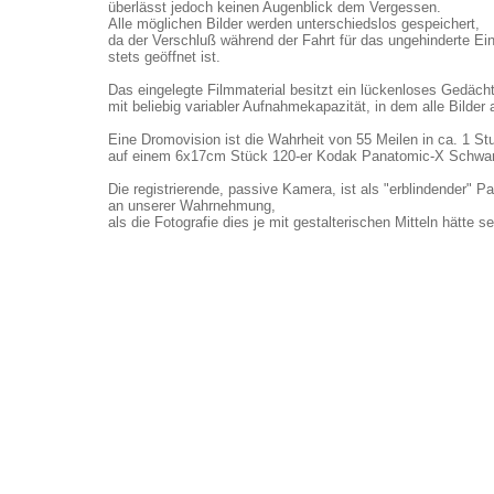
überlässt jedoch keinen Augenblick dem Vergessen.
Alle möglichen Bilder werden unterschiedslos gespeichert,
da der Verschluß während der Fahrt für das ungehinderte Ein
stets geöffnet ist.
Das eingelegte Filmmaterial besitzt ein lückenloses Gedäch
mit beliebig variabler Aufnahmekapazität, in dem alle Bilder
Eine Dromovision ist die Wahrheit von 55 Meilen in ca. 1 St
auf einem 6x17cm Stück 120-er Kodak Panatomic-X Schwar
Die registrierende, passive Kamera, ist als "erblindender" P
an unserer Wahrnehmung,
als die Fotografie dies je mit gestalterischen Mitteln hätte s