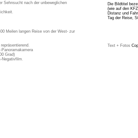
der Sehnsucht nach der unbeweglichen
Die Bildtitel be
(wie auf den KFZ
ichkeit.
Distanz und Fahr
Tag der Reise, 
.
00 Meilen langen Reise von der West- zur
 repräsentierend.
Text + Fotos
Cop
cm-Panoramakamera
00 Grad)
Negativfilm.