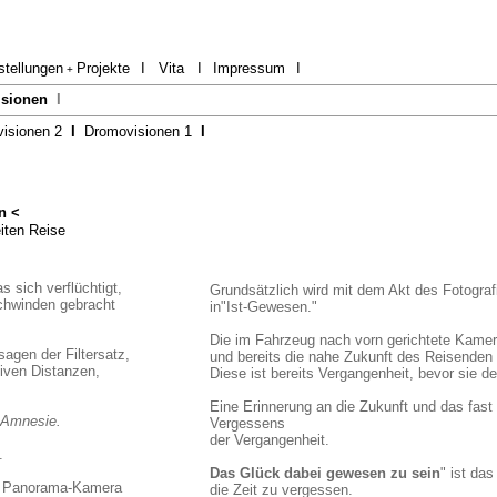
stellungen
Projekte
I
Vita
I
Impressum
I
+
sionen
I
isionen 2
I
Dromovisionen 1
I
n <
iten Reise
 sich verflüchtigt,
Grundsätzlich wird m
it dem Akt des Fotogra
schwinden gebracht
in"Ist-Gewesen."
Die im Fahrzeug nach vorn gerichtete Kamera
agen der Filtersatz,
und bereits die nahe Zukunft des Reisende
iven Distanzen,
Diese ist bereits Vergangenheit, bevor sie 
Eine Erinnerung an die Zukunft und das fast 
n Amnesie.
Vergessens
der Vergangenheit.
.
Das Glück dabei gewesen zu sein
" ist da
ten Panorama-Kamera
die Zeit zu vergessen.